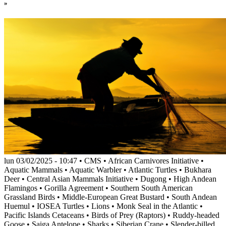
»
lun 03/02/2025 - 10:47
•
CMS
•
African Carnivores Initiative
•
Aquatic Mammals
•
Aquatic Warbler
•
Atlantic Turtles
•
Bukhara
Deer
•
Central Asian Mammals Initiative
•
Dugong
•
High Andean
Flamingos
•
Gorilla Agreement
•
Southern South American
Grassland Birds
•
Middle-European Great Bustard
•
South Andean
Huemul
•
IOSEA Turtles
•
Lions
•
Monk Seal in the Atlantic
•
Pacific Islands Cetaceans
•
Birds of Prey (Raptors)
•
Ruddy-headed
Goose
•
Saiga Antelope
•
Sharks
•
Siberian Crane
•
Slender-billed