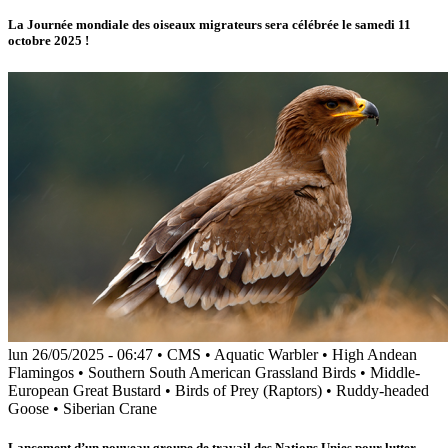
La Journée mondiale des oiseaux migrateurs sera célébrée le samedi 11
octobre 2025 !
lun 26/05/2025 - 06:47
•
CMS
•
Aquatic Warbler
•
High Andean
Flamingos
•
Southern South American Grassland Birds
•
Middle-
European Great Bustard
•
Birds of Prey (Raptors)
•
Ruddy-headed
Goose
•
Siberian Crane
Lancement d’un nouveau groupe de travail des Nations Unies pour lutter