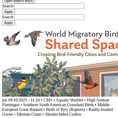
Open search block
Search
Search
jeu 09/10/2025 - 11:24
•
CMS
•
Aquatic Warbler
•
High Andean
Flamingos
•
Southern South American Grassland Birds
•
Middle-
European Great Bustard
•
Birds of Prey (Raptors)
•
Ruddy-headed
Goose
•
Siberian Crane
•
Slender-billed Curlew